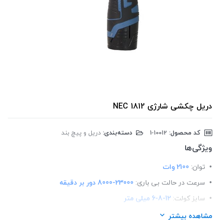
دریل چکشی شارژی 1812 NEC
کد محصول:
‎1-10012
دسته‌بندی:
دریل و پیچ بند
ویژگی‌ها
توان:
2100 وات
سرعت در حالت بی باری:
8000-23000 دور بر دقیقه
سایز کولت:
6-8-12 میلی متر
عمق قابل تنظیم:
0-60 میلی متر
مشاهده بیشتر