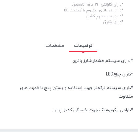
*دارای گارانتی 24 ماهه نامحدود
وزن:
6.3 کیلوگرم
*دارای دو باتری لیتیوم با کیفیت بالا
طول کابل:
2 متر
*دارای سیستم چکشی
*دارای شارژر
توضیحات
مشخصات
* دارای سیستم هشدار شارژ باتری
*دارای چراغLED
*دارای سیستم ترکمتر جهت استفاده و بستن پیچ با قدرت های
متفاوت
*طراحی ارگونومیک جهت خستگی کمتر اپراتور