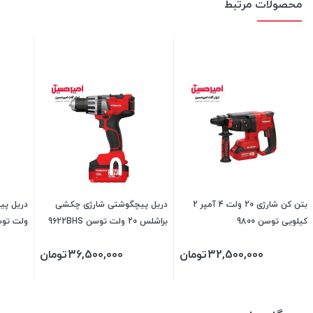
محصولات مرتبط
بتن کن شارژی 20 ولت 4 آمپر 2
دریل پیچگوشتی شارژی چکشی
کیلویی توسن 9800
براشلس 20 ولت توسن 9622BHS
ولت توسن S
32,500,000
تومان
36,500,000
تومان