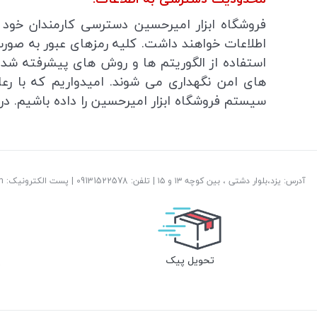
فروشگاه ابزار امیرحسین دسترسی کارمندان خود به
اطلاعات خواهند داشت. کلیه رمزهای عبور به صورت 
استفاده از الگوریتم ها و روش های پیشرفته شد
های امن نگهداری می شوند. امیدواریم که با رعا
سیستم فروشگاه ابزار امیرحسین را داده باشیم. در
آدرس: یزد،بلوار دشتی ، بین کوچه ۱۳ و ۱۵ | تلفن: ‎09131522578 | پست الکترونیک: info@abzareamirhossein.com
تحویل پیک
پ