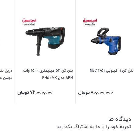
بتن کن 11 کیلویی 1651 NEC
بتن کن 52 میلیمتری 1500 وات
APN مدل RH52MK
توسن مدل 
80,000,000
تومان
72,000,000
تومان
دیدگاه ها
تجربه خود را با ما به اشتراگ بگذارید