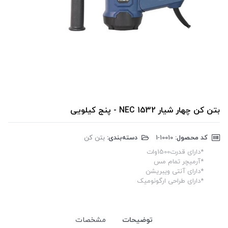
بتن کن چهار شیار 1532 NEC - پنج کیلویی
کد محصول:
‎1-10010
دسته‌بندی:
بتن کن
*دارای قدرت1500وات
*آرمیچر تمام مس
*دارای آنتی ویبریشن
*دارای طراحی ارگونومیک
توضیحات
مشخصات