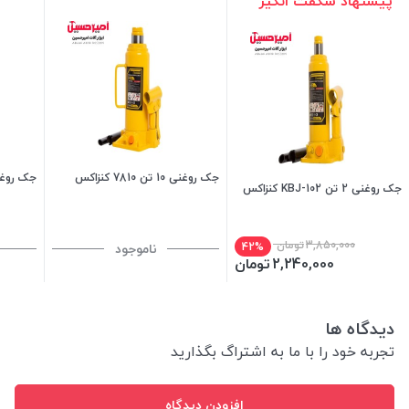
پیشنهاد شگفت انگیز
جک روغنی 10 تن 7810 کنزاکس
جک روغنی 20 تن 820
جک روغنی 2 تن KBJ-102 کنزاکس
3,850,000
تومان
ناموجود
42%
2,240,000
تومان
دیدگاه ها
تجربه خود را با ما به اشتراگ بگذارید
افزودن دیدگاه