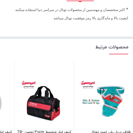
*
اکثر متخصصان و مهندسین از محصولات توتال در سراسر دنیا استفاده میکنند .
کیفیت بالا و ماندگاری بالا رمز موفقیت توتال میباشد
محصولات مرتبط
قلاف دریل پلی استر توتال
کیف ابزار متوسط 30cm توسن TB-
کیف ابزا