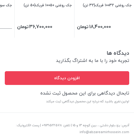
جک روغنی 10032 فریک(32 تن)
جک روغنی 10050 فریک(50 تن)
جک سوسماری 103
18,400,000
تومان
36,700,000
تومان
دیدگاه ها
تجربه خود را با ما به اشتراگ بگذارید
افزودن دیدگاه
تابحال دیدگاهی برای این محصول ثبت نشده
اولین نفری باشید که درباره این محصول دیدگاهی ثبت میکند
آدرس: یزد،بلوار دشتی ، بین کوچه ۱۳ و ۱۵ | تلفن: ‎09131522578 | پست الکترونیک:
info@abzareamirhossein.com