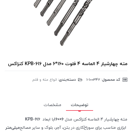
مته چهارشیار 4 الماسه 4 فلوت 160*6 مدل KPB-616 کنزاکس
کد محصول:
‎1-100342
دسته‌بندی:
انواع مته و قلم
توضیحات
مشخصات
مته چهارشیار 4 الماسه کنزاکس مدل
160×6
با ابعاد
KPB-616
ابزاری مناسب برای سوراخ‌کاری در بتن، آجر، بلوک و سایر مصالح
میلی‌متر