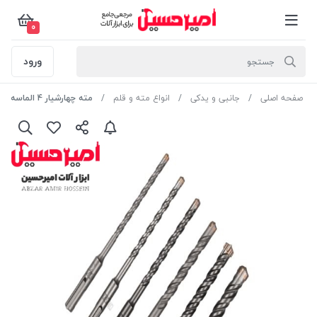
0
ورود
صفحه اصلی
جانبی و یدکی
انواع مته و قلم
مته چهارشیار 4 الماسه 4 فلوت 160*6 مدل KPB-616 کنزاکس