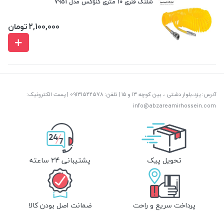
شلنگ فنری 10 متری کنزاکس مدل 7951
2,100,000
تومان
آدرس: یزد،بلوار دشتی ، بین کوچه ۱۳ و ۱۵ | تلفن: ‎09131522578 | پست الکترونیک:
info@abzareamirhossein.com
تحویل پیک
پشتیبانی 24 ساعته
پرداخت سریع و راحت
ضمانت اصل بودن کالا