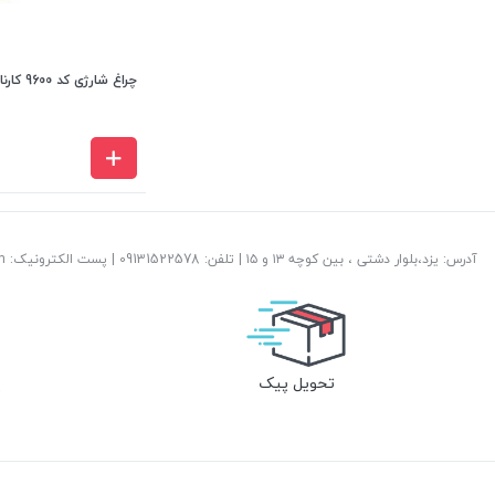
چراغ شارژی کد 9600 کارناوال
آدرس: یزد،بلوار دشتی ، بین کوچه ۱۳ و ۱۵ | تلفن: ‎09131522578 | پست الکترونیک: info@abzareamirhossein.com
تحویل پیک
پ