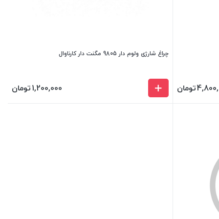
چراغ شارژی ولوم دار 9805 مگنت دار کارناوال
4,800
تومان
1,200,000
تومان