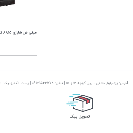
مینی فرز شارژی 8815 کنزاکس 20 ولت براشلس 115 میل
آدرس: یزد،بلوار دشتی ، بین کوچه ۱۳ و ۱۵ | تلفن: ‎09131522578 | پست الکترونیک: info@abzareamirhossein.com
تحویل پیک
پ