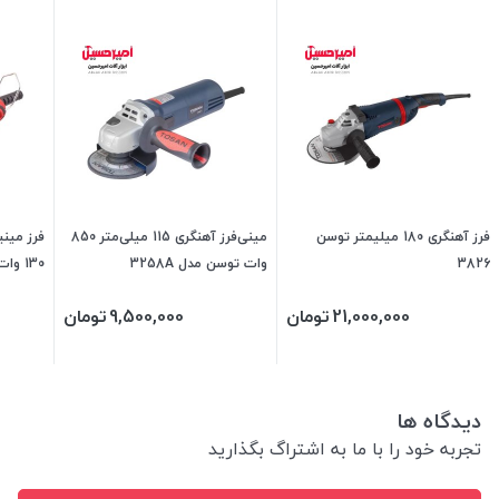
فرز آهنگری 180 میلیمتر توسن
مینی‌فرز آهنگری 115 میلی‌متر 850
فرز مینی
3826
وات توسن مدل 3258A
MDG194
21,000,000
تومان
9,500,000
تومان
دیدگاه ها
تجربه خود را با ما به اشتراگ بگذارید